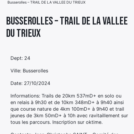
Busserolles – TRAIL DE LA VALLEE DU TRIEUX
Élément
Élément
Élément
de
Busserolles – TRAIL DE LA VALLEE
de
de
menu
DU TRIEUX
menu
menu
Dept: 24
Ville: Busserolles
Date: 27/10/2024
Informations: Trails de 20km 537mD+ en solo ou
en relais à 9h30 et de 10km 348mD+ à 9h40 ainsi
que course nature de 4km 100mD+ à 9h40 et trail
jeunes de 3km 50mD+ à 10h avec ravitaillement sur
tous les parcours. Inscription sur oktime.