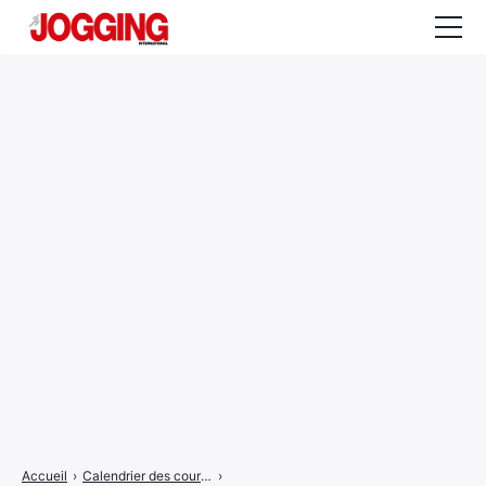
Actualités
Tests et calculateurs
Rencontres
Courses
Equipement
Entraînement
Santé
CALENDRIER
COURSES
2026
Accueil
›
Calendrier des courses
›