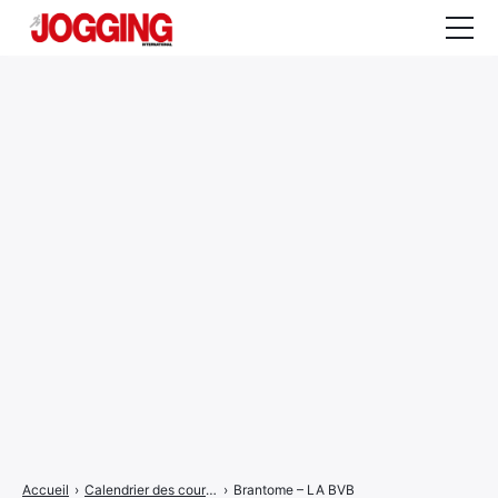
Actualités
Tests et calculateurs
Rencontres
Courses
Equipement
Entraînement
Santé
CALENDRIER
COURSES
2026
Accueil
›
Calendrier des courses
›
Brantome – LA BVB