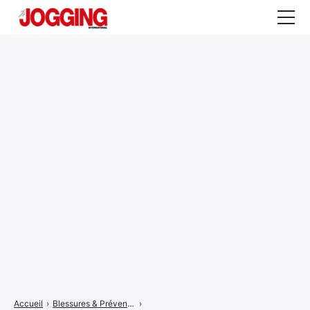
Actualités
Tests et calculateurs
Rencontres
Courses
Equipement
Entraînement
Santé
CALENDRIER
COURSES
2026
Accueil
›
Blessures & Prévention
›