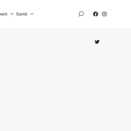
×
ment
Santé
Élément
Élément
de
de
menu
menu
Élément
de
menu