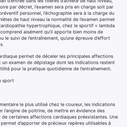
an d’entrée dans les filières d’athlète de haut niveau,
oire par décret, l’examen sera pris en charge soit par
t préventif personnel, l’échographie sera à la charge du
athlètes de haut niveau la normalité de l’examen permet
ocardiopathie hypertrophique, chez le sportif « lambda
n comprend aisément qu’il apporte bien moins de
 le suivi de l’entraînement, qu’une épreuve d’effort
s.
cardiaque permet de déceler les principales affections
st un examen de dépistage dont les indications restent
utilité pour la pratique quotidienne de l’entraînement
.
u sport
entaire le plus utilisé chez le coureur, les indications
er l’angine de poitrine, de mettre en évidence des
rt de certaines affections cardiaques préexistantes. Une
permet d’apporter de précieux repères utilisables à