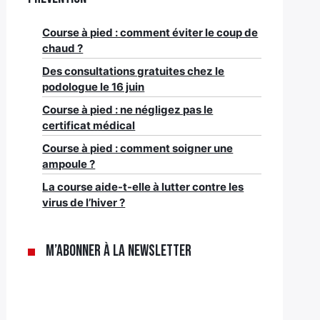
Course à pied : comment éviter le coup de
chaud ?
Des consultations gratuites chez le
podologue le 16 juin
Course à pied : ne négligez pas le
certificat médical
Course à pied : comment soigner une
ampoule ?
La course aide-t-elle à lutter contre les
virus de l’hiver ?
M’abonner à la newsletter