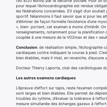
(90 à120 euros) par la Sécurité Sociale. Pour un bil
pour lequel l’échocardiographie est rendue obligat
les fédérations concernées. S’il s’agit d’un souhai
sportif. Néanmoins il faut savoir que si pour les 
d’éliminer de façon formelle l’existence d’une my
», bien- portant, cet examen a moins d’intérêt. O
renseignements, notamment pour la planification ou
couplée à une mesure de la VO2max et des « seuil
Conclusion
: de réalisation simple, l’échographie 
cardiaques contre indiquant la course à pied. C’e
bien établies, mais il n’est, en revanche, d’aucune 
Docteur Thierry Laporte, club des cardiologues d
Les autres examens cardiaques
L’épreuve d’effort sur tapis, reste l’examen complém
sont larges et bien établies. Elle permet de dépist
troubles du rythme, d’évaluer la tolérance à l’effo
mesure simultanée des échanges gazeux à l’effort 