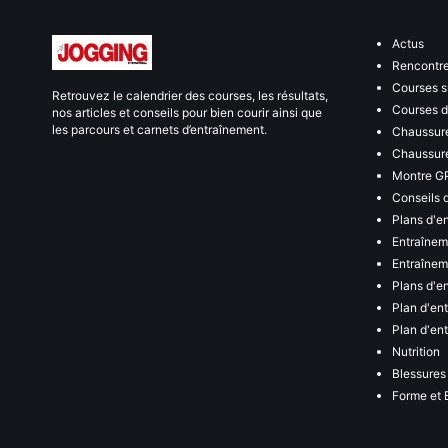
Actus
Rencontr
Courses s
Retrouvez le calendrier des courses, les résultats,
Courses de
nos articles et conseils pour bien courir ainsi que
les parcours et carnets d’entraînement.
Chaussure
Chaussure
Montre G
Conseils 
Plans d'e
Entraînem
Entraîneme
Plans d'e
Plan d'en
Plan d'en
Nutrition
Blessures
Forme et 