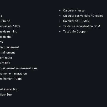
Calculer vitesse
es
Calculer ses valeurs FC cibles
ur route
Calculer sa FC Max
 trail et d'Ultra
Tester sa récupération FCM
s de running
Test VMA Cooper
s de trail
PS
d'entraînement
ntraînement
ent route
nt trail
ntraînement semi-marathons
traînement marathon
traînement 10km
 et Prévention
Bien-Être