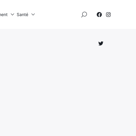
×
ment
Santé
Élément
Élément
de
de
menu
menu
Élément
de
menu