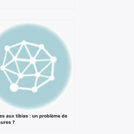
s aux tibias : un problème de
ures ?