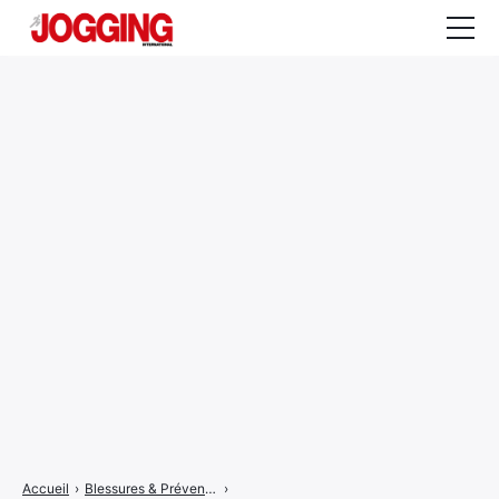
Actualités
Tests et calculateurs
Rencontres
Courses
Equipement
Entraînement
Santé
CALENDRIER
COURSES
2026
Accueil
›
Blessures & Prévention
›