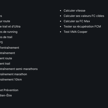
Calculer vitesse
es
Calculer ses valeurs FC cibles
ur route
Calculer sa FC Max
 trail et d'Ultra
Tester sa récupération FCM
s de running
Test VMA Cooper
s de trail
PS
d'entraînement
ntraînement
ent route
nt trail
ntraînement semi-marathons
traînement marathon
traînement 10km
 et Prévention
Bien-Être