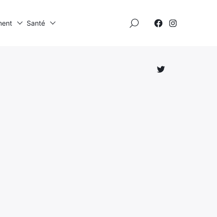
×
ment
Santé
Élément
Élément
de
de
menu
menu
Élément
de
menu