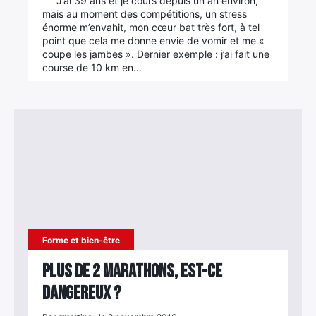
J’ai 39 ans et je cours depuis un an environ,
mais au moment des compétitions, un stress
Élément
énorme m’envahit, mon cœur bat très fort, à tel
Élément
Élément
de
point que cela me donne envie de vomir et me «
coupe les jambes ». Dernier exemple : j’ai fait une
de
de
menu
course de 10 km en…
menu
menu
Forme et bien-être
Plus de 2 marathons, est-ce
dangereux ?