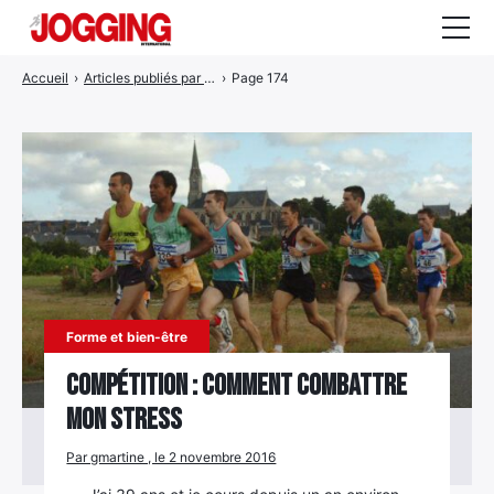
Accueil
›
Articles publiés par gmartine
›
Page 174
Actualités
Tests et calculateurs
Rencontres
Courses
Equipement
Entraînement
Forme et bien-être
Santé
Compétition : Comment combattre
mon stress
CALENDRIER
COURSES
2026
Par gmartine , le 2 novembre 2016