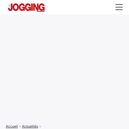
Actualités
Tests et calculateurs
Rencontres
Courses
Equipement
Entraînement
Santé
CALENDRIER
COURSES
2026
Accueil
›
Actualités
›