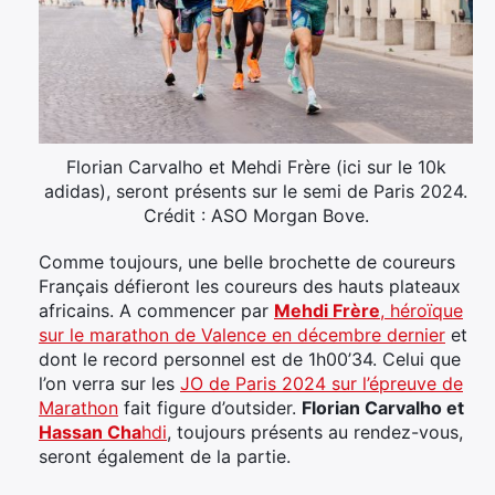
Florian Carvalho et Mehdi Frère (ici sur le 10k
adidas), seront présents sur le semi de Paris 2024.
Crédit : ASO Morgan Bove.
Comme toujours, une belle brochette de coureurs
Français défieront les coureurs des hauts plateaux
africains. A commencer par
Mehdi Frère
, héroïque
sur le marathon de Valence en décembre dernier
et
dont le record personnel est de 1h00’34. Celui que
l’on verra sur les
JO de Paris 2024 sur l’épreuve de
Marathon
fait figure d’outsider.
Florian Carvalho et
Hassan Cha
hdi
, toujours présents au rendez-vous,
seront également de la partie.