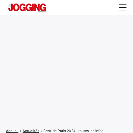
Actualités
Tests et calculateurs
Rencontres
Courses
Equipement
Entraînement
Santé
CALENDRIER
COURSES
2026
Accueil
›
Actualités
›
Semi de Paris 2024 : toutes les infos