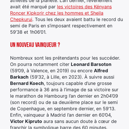
athlètes de la planète. L’an dernier, l’évènement
avait été marqué par
les victoires des Kényans
Roncer Kipkorir chez les hommes et Sheila
Chepkurui
. Tous les deux avaient battu le record du
semi de Paris en s’imposant respectivement en
59’38 et 1h06’01.
×
Un nouveau vainqueur ?
Nombreux sont les prétendants pour les succéder.
On pourra notamment citer
Leonard Barsoton
Rechercher
(59’09, à Valence, en 2019) ou encore
Alfred
:
Barkach
(59’32, à Lille, en 2023). À suivre aussi
Bernard Koech
, toujours capable d’une grosse
performance à 36 ans à l’image de sa victoire sur
le marathon de Hambourg l’an dernier en 2h04’09
(son record) ou de sa deuxième place sur le semi
de Copenhague, en septembre dernier, en 59’13.
Enfin, vainqueur à Madrid l’an dernier en 60’04,
Victor Kipruto
aura sans aucun doute à cœur de
franchir la symbolique barre des 60 minutes.