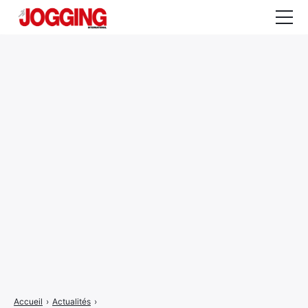
Actualités
Tests et calculateurs
Rencontres
Courses
Equipement
Entraînement
Santé
CALENDRIER
COURSES
2026
Accueil
›
Actualités
›