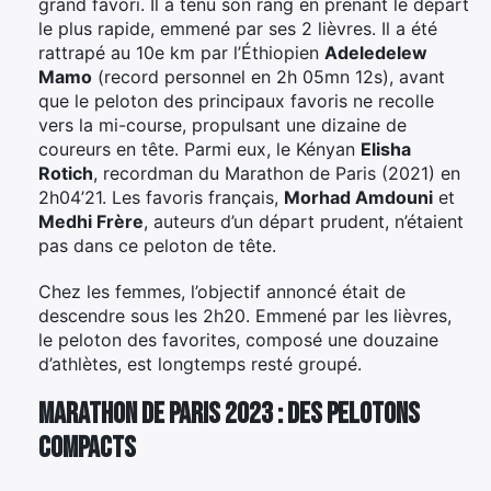
grand favori. Il a tenu son rang en prenant le départ
le plus rapide, emmené par ses 2 lièvres. Il a été
rattrapé au 10e km par l’Éthiopien
Adeledelew
Mamo
(record personnel en 2h 05mn 12s), avant
que le peloton des principaux favoris ne recolle
vers la mi-course, propulsant une dizaine de
coureurs en tête. Parmi eux, le Kényan
Elisha
Rotich
, recordman du Marathon de Paris (2021) en
2h04’21. Les favoris français,
Morhad Amdouni
et
Medhi Frère
, auteurs d’un départ prudent, n’étaient
pas dans ce peloton de tête.
Chez les femmes, l’objectif annoncé était de
descendre sous les 2h20. Emmené par les lièvres,
le peloton des favorites, composé une douzaine
d’athlètes, est longtemps resté groupé.
Marathon de Paris 2023 : des pelotons
compacts