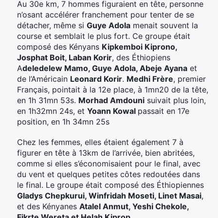
Au 30e km, 7 hommes figuraient en tête, personne
n’osant accélérer franchement pour tenter de se
détacher, même si
Guye Adola
menait souvent la
course et semblait le plus fort. Ce groupe était
composé des Kényans
Kipkemboi Kiprono,
Josphat Boit, Laban Korir
, des Éthiopiens
A
deledelew Mamo, Guye Adola, Abeje Ayana
et
de l’Américain
Leonard Korir
.
Medhi Frère
, premier
Français, pointait à la 12e place, à 1mn20 de la tête,
en 1h 31mn 53s.
Morhad Amdouni
suivait plus loin,
en 1h32mn 24s, et
Yoann Kowal
passait en 17e
position, en 1h 34mn 25s
Chez les femmes, elles étaient également 7 à
figurer en tête à 13km de l’arrivée, bien abritées,
comme si elles s’économisaient pour le final, avec
du vent et quelques petites côtes redoutées dans
le final. Le groupe était composé des Éthiopiennes
Gladys Chepkurui, Winfridah Moseti, Linet Masai
,
et des Kényanes
Atalel Anmut, Yeshi Chekole,
Fikrte Wereta et Helah Kiprop.