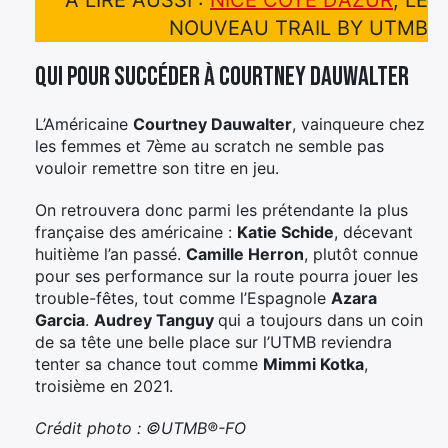
A LIRE AUSSI :
NICE CÔTE D’AZUR
, LE
NOUVEAU TRAIL BY UTMB
Qui pour succéder à Courtney Dauwalter
L’Américaine
Courtney Dauwalter
, vainqueure chez
les femmes et 7ème au scratch ne semble pas
vouloir remettre son titre en jeu.
On retrouvera donc parmi les prétendante la plus
française des américaine :
Katie Schide
, décevant
huitième l’an passé.
Camille Herron
, plutôt connue
pour ses performance sur la route pourra jouer les
trouble-fêtes, tout comme l’Espagnole
Azara
Garcia
.
Audrey Tanguy
qui a toujours dans un coin
de sa tête une belle place sur l’UTMB reviendra
tenter sa chance tout comme
Mimmi Kotka
,
troisième en 2021.
Crédit photo : ©UTMB®-FO