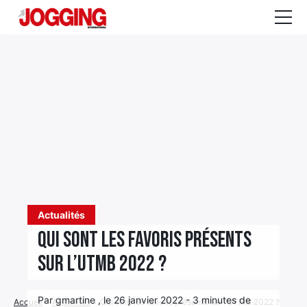
Actualités
Tests et calculateurs
Rencontres
Courses
Equipement
Entraînement
Actualités
Santé
Qui sont les favoris présents
sur l’UTMB 2022 ?
CALENDRIER
COURSES
2026
Par gmartine , le 26 janvier 2022 - 3 minutes de
Accueil
›
Actualités
›
Qui sont les favoris présents sur l’UTMB 2022 ?