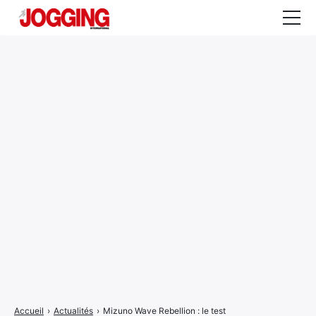
Actualités
Tests et calculateurs
Rencontres
Courses
Equipement
Entraînement
Santé
CALENDRIER
COURSES
2026
Accueil
›
Actualités
›
Mizuno Wave Rebellion : le test