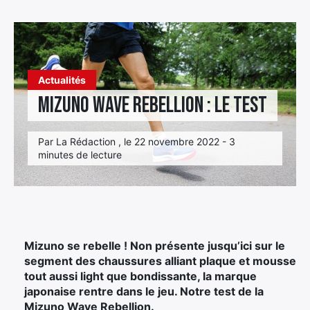
Élément
Élément
Élément
de
de
de
menu
menu
menu
Actualités
Mizuno Wave Rebellion : le test
Par La Rédaction , le 22 novembre 2022 - 3
minutes de lecture
Mizuno se rebelle ! Non présente jusqu’ici sur le
segment des chaussures alliant plaque et mousse
tout aussi light que bondissante, la marque
japonaise rentre dans le jeu. Notre test de la
Mizuno Wave Rebellion.