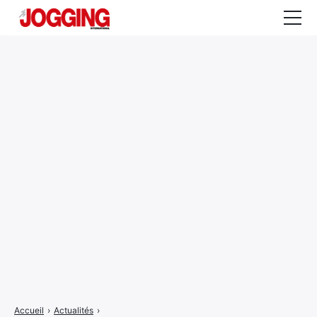
Actualités
Tests et calculateurs
Rencontres
Courses
Equipement
Entraînement
Santé
CALENDRIER
COURSES
2026
Accueil
›
Actualités
›